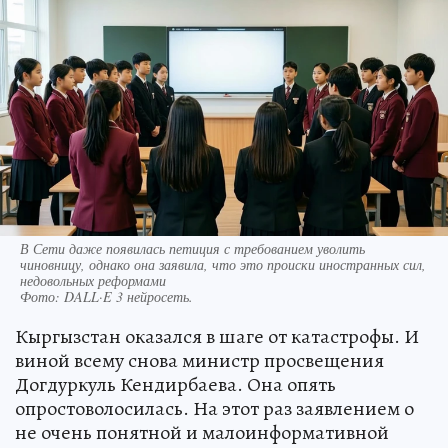
В Сети даже появилась петиция с требованием уволить
чиновницу, однако она заявила, что это происки иностранных сил,
недовольных реформами
Фото:
DALL·E 3 нейросеть.
Кыргызстан оказался в шаге от катастрофы. И
виной всему снова министр просвещения
Догдуркуль Кендирбаева. Она опять
опростоволосилась. На этот раз заявлением о
не очень понятной и малоинформативной