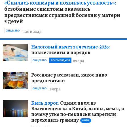
«Снились кошмары и появилась усталость»:
безобидные симптомы оказались
предвестниками страшной болезни у матери
5 детей
час назад
ОБЩЕСТВО
Налоговый вычет за лечение-2026:
новые лимиты и порядок
вчера
ОБЩЕСТВО
РЕКОМЕНДУЕМ
Россияне рассказали, какое пиво
предпочитают
вчера
ОБЩЕСТВО
Быль дорог.
Одним днем из
Благовещенска в Китай, лапша, мемы, и
почему утке по-пекински запретили
переходить границу
ФОТО