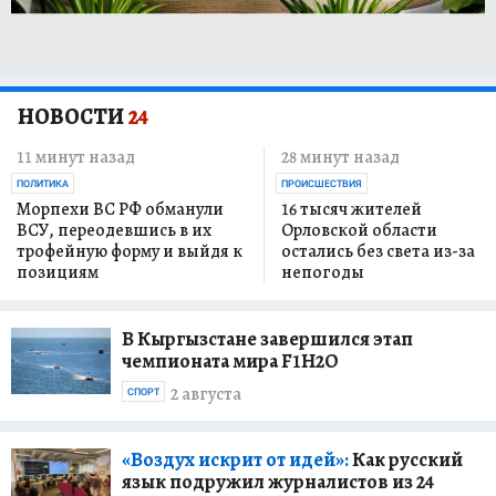
НОВОСТИ
24
11 минут назад
28 минут назад
ПОЛИТИКА
ПРОИСШЕСТВИЯ
Морпехи ВС РФ обманули
16 тысяч жителей
ВСУ, переодевшись в их
Орловской области
трофейную форму и выйдя к
остались без света из-за
позициям
непогоды
В Кыргызстане завершился этап
чемпионата мира F1H2O
2 августа
СПОРТ
«Воздух искрит от идей»:
Как русский
язык подружил журналистов из 24