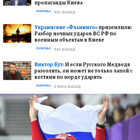
пропаганды Киева
час назад
ПОЛИТИКА
Украинские «Фламинго»
приземлили:
Разбор ночных ударов ВС РФ по
военным объектам в Киеве
час назад
ПОЛИТИКА
Виктор Бут:
И если Русского Медведя
разозлить, он может не только лапой с
когтями по морде ударить
2 часа назад
ПОЛИТИКА