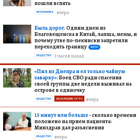
пошли вспять
вчера
ЭКОНОМИКА
Быль дорог.
Одним днем из
Благовещенска в Китай, лапша, мемы, и
почему утке по-пекински запретили
переходить границу
ФОТО
5 часов назад
ОБЩЕСТВО
«Пил из Днепра и ел только чайную
заварку»:
Боец СВО ради спасения
своей группы две недели выживал на
острове в одиночку
вчера
ОБЩЕСТВО
ЭКСКЛЮЗИВ KP.RU
15 минут или больше
- сколько времени
положено на прием пациента:
Минздрав дал разъяснения
вчера
ОБЩЕСТВО