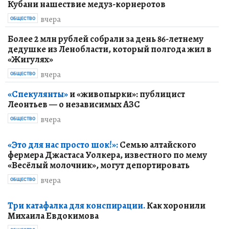
Кубани нашествие медуз-корнеротов
вчера
ОБЩЕСТВО
Более 2 млн рублей собрали за день 86-летнему
дедушке из Ленобласти, который полгода жил в
«Жигулях»
вчера
ОБЩЕСТВО
«Спекулянты»
и «живопырки»: публицист
Леонтьев — о независимых АЗС
вчера
ОБЩЕСТВО
«Это для нас просто шок!»:
Семью алтайского
фермера Джастаса Уолкера, известного по мему
«Весёлый молочник», могут депортировать
вчера
ОБЩЕСТВО
Три катафалка для конспирации.
Как хоронили
Михаила Евдокимова