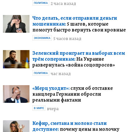
2 часа назад
ПОЛИТИКА
Что делать, если отправили деньги
мошенникам:
5 шагов, которые
помогут быстро вернуть свои кровные
5 часов назад
ЭКОНОМИКА
Зеленский проиграет на выборах всем
трём соперникам:
На Украине
развернулась «война соцопросов»
час назад
ПОЛИТИКА
«Мерц уходит»:
слухи об отставке
канцлера Германии обросли
реальными фактами
вчера
В МИРЕ
Кефир, сметана и молоко стали
доступнее:
почему цены на молочку