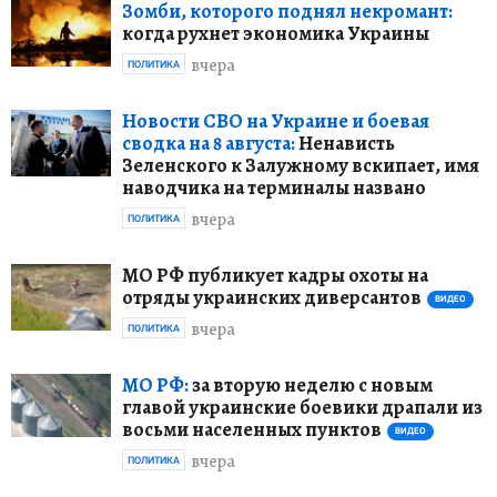
Зомби, которого поднял некромант:
когда рухнет экономика Украины
вчера
ПОЛИТИКА
Новости СВО на Украине и боевая
сводка на 8 августа:
Ненависть
Зеленского к Залужному вскипает, имя
наводчика на терминалы названо
вчера
ПОЛИТИКА
МО РФ публикует кадры охоты на
отряды украинских диверсантов
ВИДЕО
вчера
ПОЛИТИКА
МО РФ:
за вторую неделю с новым
главой украинские боевики драпали из
восьми населенных пунктов
ВИДЕО
вчера
ПОЛИТИКА