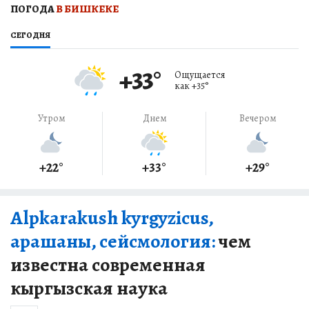
ПОГОДА
В БИШКЕКЕ
СЕГОДНЯ
+33
°
Ощущается
как
+35
°
Утром
Днем
Вечером
+22
°
+33
°
+29
°
Alpkarakush kyrgyzicus,
арашаны, сейсмология:
чем
известна современная
кыргызская наука