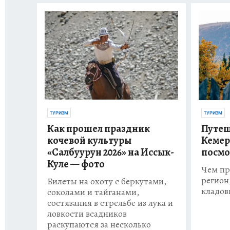
ТУРИЗМ
ТУРИЗМ
Как прошел праздник
Путеш
кочевой культуры
Кемер
«Салбуурун 2026» на Иссык-
посмо
Куле — фото
Чем пр
регион
Билеты на охоту с беркутами,
кладов
соколами и тайганами,
состязания в стрельбе из лука и
ловкости всадников
раскупаются за несколько