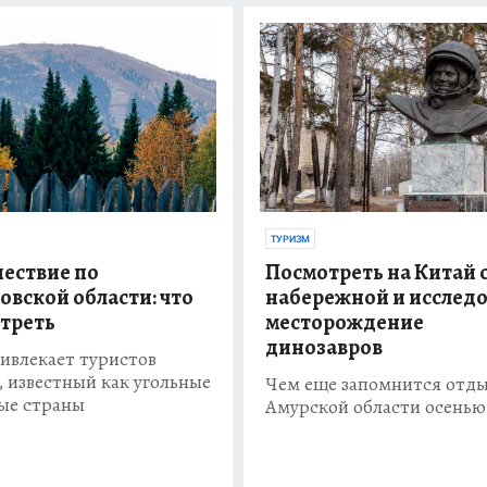
ТУРИЗМ
ествие по
Посмотреть на Китай 
овской области: что
набережной и исслед
треть
месторождение
динозавров
ивлекает туристов
, известный как угольные
Чем еще запомнится отды
ые страны
Амурской области осенью