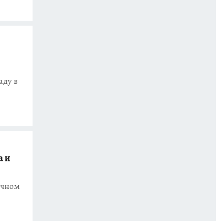
аду в
а и
очном