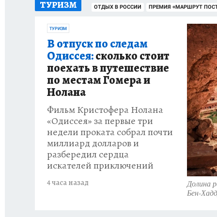
ТУРИЗМ
ОТДЫХ В РОССИИ
ПРЕМИЯ «МАРШРУТ ПОС
ТУРИЗМ
В отпуск по следам
Одиссея:
сколько стоит
поехать в путешествие
по местам Гомера и
Нолана
Фильм Кристофера Нолана
«Одиссея» за первые три
недели проката собрал почти
миллиард долларов и
разбередил сердца
искателей приключений
4 часа назад
Долина р
Бен-Хадд