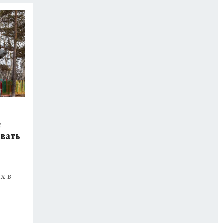
с
овать
х в