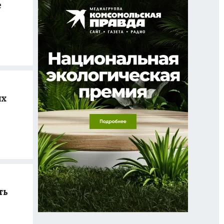
е
ях
ть