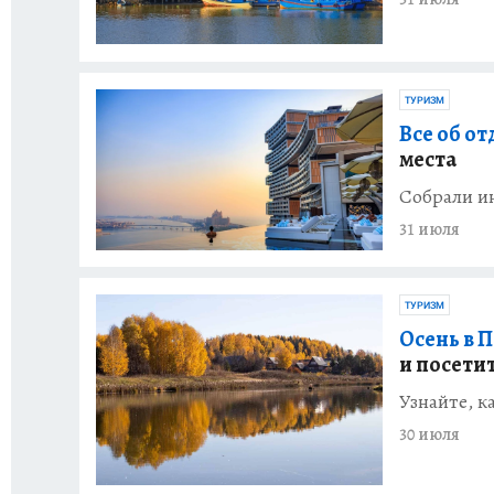
ТУРИЗМ
Все об от
места
Собрали и
31 июля
ТУРИЗМ
Осень в 
и посети
Узнайте, к
30 июля