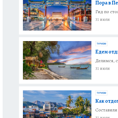
Пора в П
Гид по сто
31 июля
ТУРИЗМ
Едем отд
Делимся, с
31 июля
ТУРИЗМ
Как отдох
Составили 
31 июля