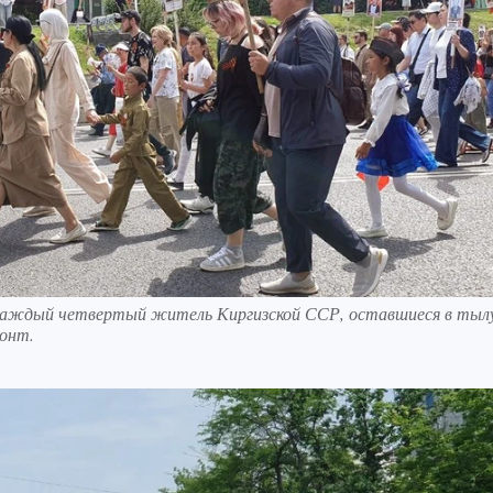
 каждый четвертый житель Киргизской ССР, оставшиеся в тыл
онт.