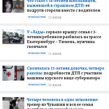
Что стало с 16-летней школьницей,
выжившей в страшном ДТП:
ее
подруги сгорели вместе с водителем
13 июля
ПРОИСШЕСТВИЯ
У «Лады»
сорвало крышу: семья с 3-
летним ребенком разбилась на трассе
Екатеринбург – Тюмень, мужчина
скончался
11 июля
ПРОИСШЕСТВИЯ
Скончалась 15-летняя девочка, четверо
ранены:
подробности ДТП с участием
машины курского вице-губернатора
10 июля
ПРОИСШЕСТВИЯ
Четыре человека в одно мгновение:
тренер из Чувашии и вся ее семья