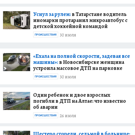
Уснул за рулем:
в Татарстане водитель
иномарки протаранил микроавтобус с
детской хоккейной командой
30 июля
ПРОИСШЕСТВИЯ
«Ехала на полной скорости, задевая все
машины»:
в Новосибирске женщина
устроила массовое ДТП на парковке
30 июля
ПРОИСШЕСТВИЯ
Один ребенок и двое взрослых
погибли в ДТП на Алтае: что известно
об аварии
26 июля
ПРОИСШЕСТВИЯ
Шестеро сгорели, седьмой в больнице: