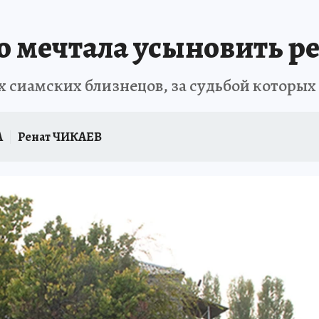
о мечтала усыновить ре
 сиамских близнецов, за судьбой которых 
А
Ренат ЧИКАЕВ