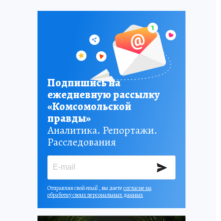
Подпишись на
ежедневную рассылку
«Комсомольской
правды»
Аналитика. Репортажи.
Расследования
Отправляя свой email , вы даете
согласие на
обработку своих персональных данных