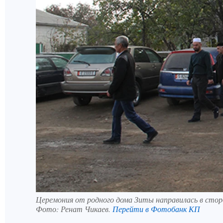
Церемония от родного дома Зиты направилась в стор
Фото:
Ренат Чикаев.
Перейти в Фотобанк КП