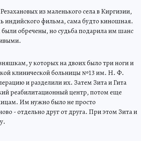
Резахановых из маленького села в Киргизии,
инь индийского фильма, сама будто киношная.
 были обречены, но судьба подарила им шанс
ливыми.
зняшкам, у которых на двоих было три ноги и
ской клинической больницы №13 им. Н. Ф.
ерацию и разделили их. Затем Зита и Гита
ский реабилитационный центр, потом еще
ницам. Им нужно было не просто
ово - отдельно друг от друга. При этом Зита и
у.